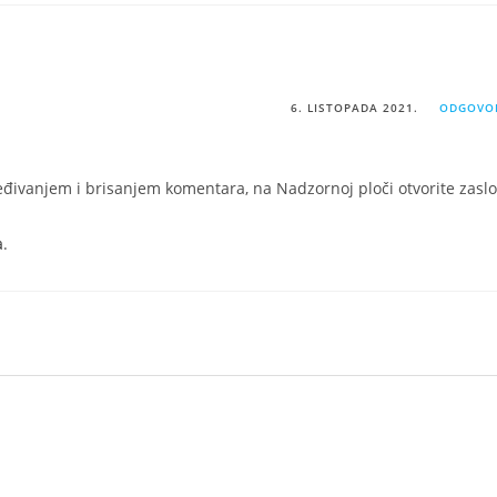
6. LISTOPADA 2021.
ODGOVO
eđivanjem i brisanjem komentara, na Nadzornoj ploči otvorite zasl
a
.