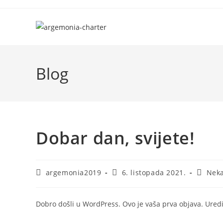
Preskoči
na
sadržaj
Blog
Dobar dan, svijete!
Autor
Objava
Kategor
argemonia2019
6. listopada 2021.
Neka
objave:
objavljena:
objave:
Dobro došli u WordPress. Ovo je vaša prva objava. Uredite 