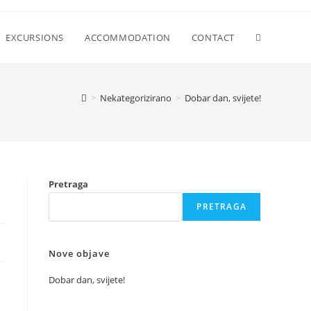
Uključi/isklj
EXCURSIONS
ACCOMMODATION
CONTACT
pretragu
>
Nekategorizirano
>
Dobar dan, svijete!
web-
Pretraga
stranice
PRETRAGA
Nove objave
Dobar dan, svijete!