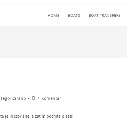
HOME
BOATS
BOAT TRANSFERS
ija
Komentari
tegorizirano
1 Komentar
objave:
je ili izbrišite, a zatim počnite pisati!