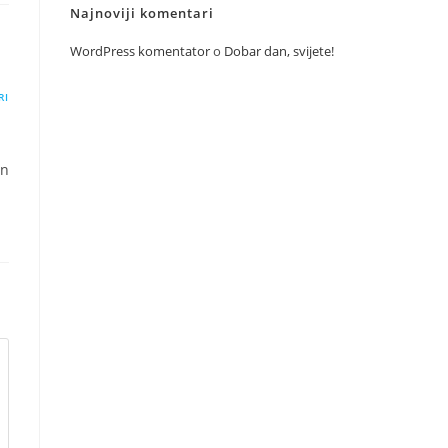
Najnoviji komentari
WordPress komentator
o
Dobar dan, svijete!
RI
on